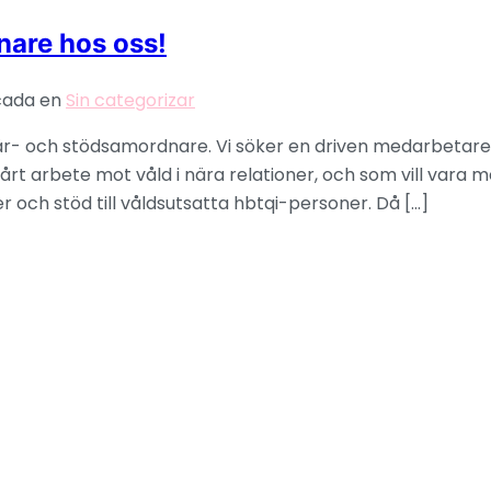
are hos oss!
cada en
Sin categorizar
ntär- och stödsamordnare. Vi söker en driven medarbetar
vårt arbete mot våld i nära relationer, och som vill vara 
r och stöd till våldsutsatta hbtqi-personer. Då […]