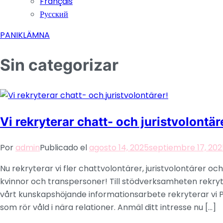
Français
Русский
PANIKLÄMNA
Sin categorizar
Vi rekryterar chatt- och juristvolontär
Por
admin
Publicado el
agosto 14, 2025
septiembre 17, 202
Nu rekryterar vi fler chattvolontärer, juristvolontärer och 
kvinnor och transpersoner! Till stödverksamheten rekryte
vårt kunskapshöjande informationsarbete rekryterar vi P
som rör våld i nära relationer. Anmäl ditt intresse nu […]