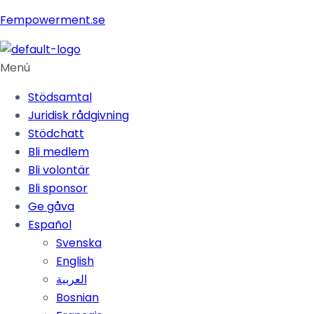
Fempowerment.se
Menú
Stödsamtal
Juridisk rådgivning
Stödchatt
Bli medlem
Bli volontär
Bli sponsor
Ge gåva
Español
Svenska
English
العربية
Bosnian