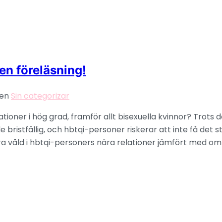
en föreläsning!
 en
Sin categorizar
ationer i hög grad, framför allt bisexuella kvinnor? Trots 
istfällig, och hbtqi-personer riskerar att inte få det s
era våld i hbtqi-personers nära relationer jämfört med om