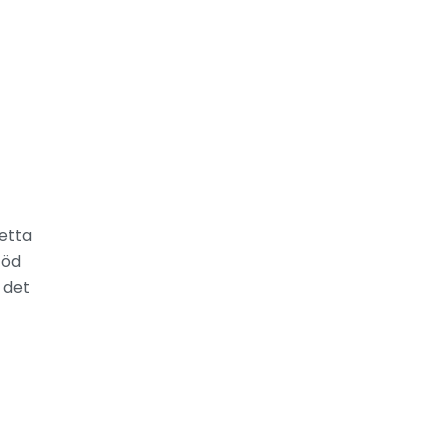
detta
töd
 det