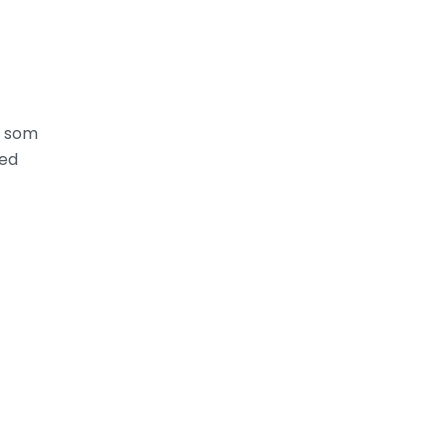
e som
med