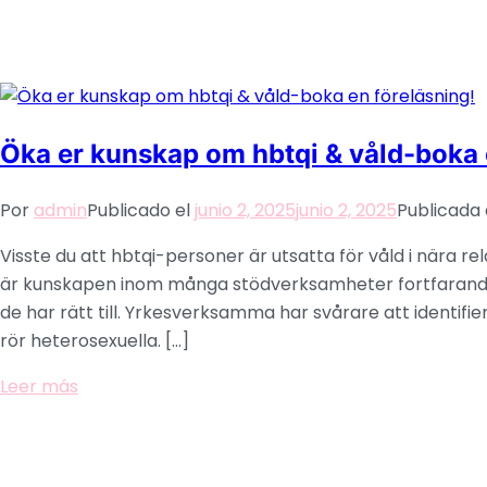
Öka er kunskap om hbtqi & våld-boka 
Por
admin
Publicado el
junio 2, 2025
junio 2, 2025
Publicada
Visste du att hbtqi-personer är utsatta för våld i nära rel
är kunskapen inom många stödverksamheter fortfarande br
de har rätt till. Yrkesverksamma har svårare att identifi
rör heterosexuella. […]
Leer más