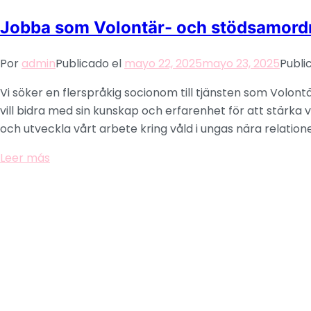
Jobba som Volontär- och stödsamordn
Por
admin
Publicado el
mayo 22, 2025
mayo 23, 2025
Publi
Vi söker en flerspråkig socionom till tjänsten som Volo
vill bidra med sin kunskap och erfarenhet för att stärka 
och utveckla vårt arbete kring våld i ungas nära relatione
Leer más