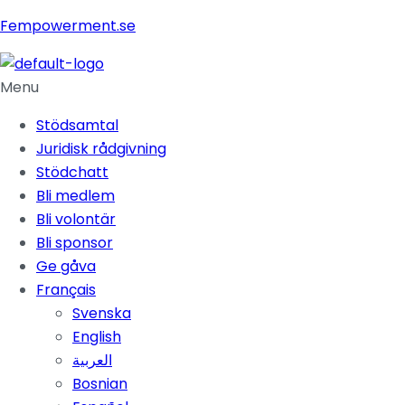
Fempowerment.se
Menu
Stödsamtal
Juridisk rådgivning
Stödchatt
Bli medlem
Bli volontär
Bli sponsor
Ge gåva
Français
Svenska
English
العربية
Bosnian