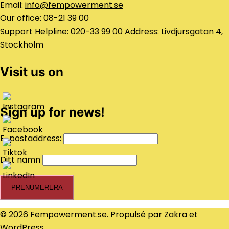
Email:
info@fempowerment.se
Our office: 08-21 39 00
Support Helpline: 020-33 99 00 Address: Livdjursgatan 4,
Stockholm
Visit us on
Sign up for news!
E-postaddress:
Ditt namn
© 2026
Fempowerment.se
. Propulsé par
Zakra
et
WordPress
.