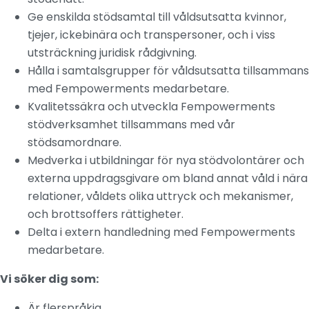
Ge enskilda stödsamtal till våldsutsatta kvinnor,
tjejer, ickebinära och transpersoner, och i viss
utsträckning juridisk rådgivning.
Hålla i samtalsgrupper för våldsutsatta tillsammans
med Fempowerments medarbetare.
Kvalitetssäkra och utveckla Fempowerments
stödverksamhet tillsammans med vår
stödsamordnare.
Medverka i utbildningar för nya stödvolontärer och
externa uppdragsgivare om bland annat våld i nära
relationer, våldets olika uttryck och mekanismer,
och brottsoffers rättigheter.
Delta i extern handledning med Fempowerments
medarbetare.
Vi söker dig som:
Är flerspråkig.