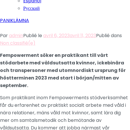
Español
Русский
PANIKLÄMNA
Par
admin
Publié le
avril 6, 2023
avril 11, 2023
Publié dans
Non classifié(e)
Fempowerment söker en praktikant till vårt
stödarbete med våldsutsatta kvinnor, ickebinära
och transpersoner med utomnordiskt ursprung för
höstterminen 2023 med start i början/mitten av
september.
Som praktikant inom Fempowerments stödverksamhet
får du erfarenhet av praktiskt socialt arbete med våld i
nära relationer, mäns våld mot kvinnor, samt lära dig
mer om samtalsmetodik och bemötande av
våldsutsatta. Du kommer att jobba närmast vår