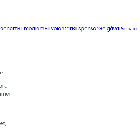
ödchatt
Bli medlem
Bli volontär
Bli sponsor
Ge gåva
Русский
r.
ära
ommer
et,