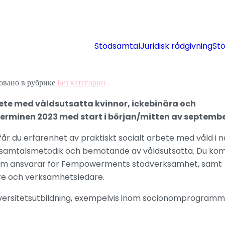
Stödsamtal
Juridisk rådgivning
St
овано в рубрике
Без категории
ete med våldsutsatta kvinnor, ickebinära och
erminen 2023 med start i början/mitten av septembe
du erfarenhet av praktiskt socialt arbete med våld i n
om samtalsmetodik och bemötande av våldsutsatta. Du k
som ansvarar för Fempowerments stödverksamhet, samt
e och verksamhetsledare.
universitetsutbildning, exempelvis inom socionomprogramm