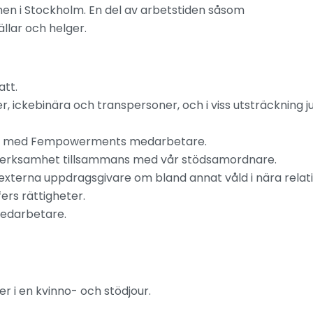
n i Stockholm. En del av arbetstiden såsom
ällar och helger.
tt.
er, ickebinära och transpersoner, och i viss utsträckning ju
mans med Fempowerments medarbetare.
verksamhet tillsammans med vår stödsamordnare.
externa uppdragsgivare om bland annat våld i nära relati
ers rättigheter.
edarbetare.
er i en kvinno- och stödjour.