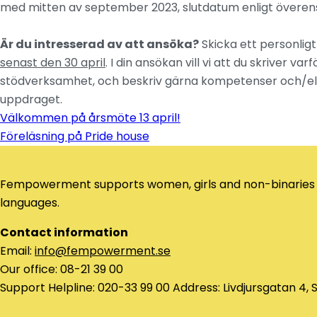
med mitten av september 2023, slutdatum enligt övere
Är du intresserad av att ansöka?
Skicka ett personlig
senast den 30 april
. I din ansökan vill vi att du skriver 
stödverksamhet, och beskriv gärna kompetenser och/ell
uppdraget.
Välkommen på årsmöte 13 april!
Навигация
Föreläsning på Pride house
по
записям
Fempowerment supports women, girls and non-binaries of n
languages.
Contact information
Email:
info@fempowerment.se
Our office: 08-21 39 00
Support Helpline: 020-33 99 00 Address: Livdjursgatan 4,