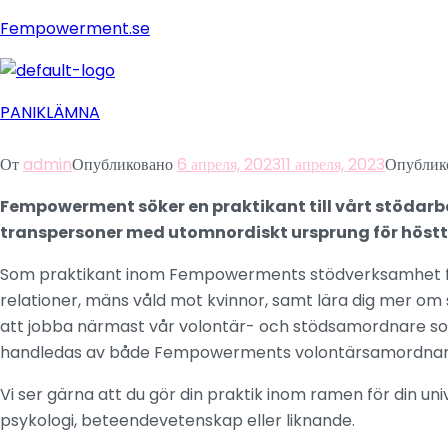
Fempowerment.se
PANIKLÄMNA
От
admin
Опубликовано
6 апреля, 2023
11 апреля, 2023
Опублик
Fempowerment söker en praktikant till vårt stödarb
transpersoner med utomnordiskt ursprung för höstt
Som praktikant inom Fempowerments stödverksamhet får 
relationer, mäns våld mot kvinnor, samt lära dig mer 
att jobba närmast vår volontär- och stödsamordnare 
handledas av både Fempowerments volontärsamordnar
Vi ser gärna att du gör din praktik inom ramen för din 
psykologi, beteendevetenskap eller liknande.