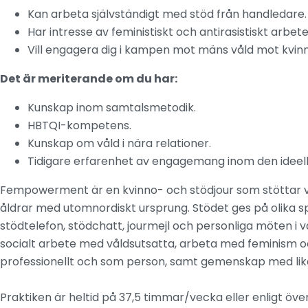
Kan arbeta självständigt med stöd från handledare.
Har intresse av feministiskt och antirasistiskt arbete
Vill engagera dig i kampen mot mäns våld mot kvinn
Det är meriterande om du har:
Kunskap inom samtalsmetodik.
HBTQI-kompetens.
Kunskap om våld i nära relationer.
Tidigare erfarenhet av engagemang inom den ideell
Fempowerment är en kvinno- och stödjour som stöttar vål
åldrar med utomnordiskt ursprung. Stödet ges på olika sp
stödtelefon, stödchatt, jourmejl och personliga möten i 
socialt arbete med våldsutsatta, arbeta med feminism oc
professionellt och som person, samt gemenskap med lik
Praktiken är heltid på 37,5 timmar/vecka eller enligt öve