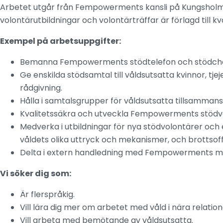
Arbetet utgår från Fempowerments kansli på Kungsholme
volontärutbildningar och volontärträffar är förlagd till kv
Exempel på arbetsuppgifter:
Bemanna Fempowerments stödtelefon och stödcha
Ge enskilda stödsamtal till våldsutsatta kvinnor, tjej
rådgivning.
Hålla i samtalsgrupper för våldsutsatta tillsam
Kvalitetssäkra och utveckla Fempowerments stöd
Medverka i utbildningar för nya stödvolontärer och 
våldets olika uttryck och mekanismer, och brottsoff
Delta i extern handledning med Fempowerments m
Vi söker dig som:
Är flerspråkig.
Vill lära dig mer om arbetet med våld i nära relation
Vill arbeta med bemötande av våldsutsatta.