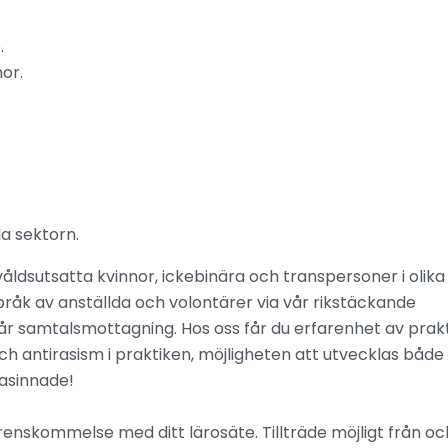
.
or.
a sektorn.
dsutsatta kvinnor, ickebinära och transpersoner i olika
råk av anställda och volontärer via vår rikstäckande
vår samtalsmottagning. Hos oss får du erfarenhet av prakt
h antirasism i praktiken, möjligheten att utvecklas både
asinnade!
renskommelse med ditt lärosäte. Tillträde möjligt från oc