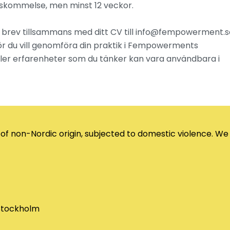
nskommelse, men minst 12 veckor.
t brev tillsammans med ditt CV till info@fempowerment.s
varför du vill genomföra din praktik i Fempowerments
er erfarenheter som du tänker kan vara användbara i
on-Nordic origin, subjected to domestic violence. We off
 Stockholm