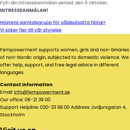
Fyll i din intresseanmälan senast den 5 oktober.
INTRESSEANMÄLAN!
Höstens samtalsgrupp för våldsutsatta hbtqi+
Navigation
Vi söker fler till vår styrelse
de
l’article
Fempowerment supports women, girls and non-binaries
of non-Nordic origin, subjected to domestic violence. We
offer help, support, and free legal advice in different
languages.
Contact information
Email:
info@fempowerment.se
Our office: 08-21 39 00
Support Helpline: 020-33 99 00 Address: Livdjursgatan 4,
Stockholm