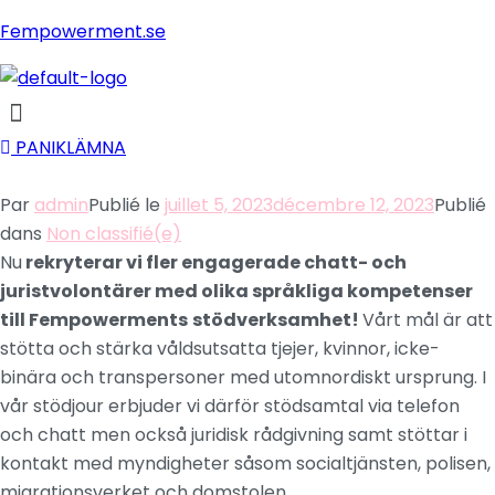
Fempowerment.se
Menu
PANIKLÄMNA
Par
admin
Publié le
juillet 5, 2023
décembre 12, 2023
Publié
dans
Non classifié(e)
Nu
rekryterar vi fler engagerade chatt- och
juristvolontärer med olika språkliga kompetenser
till Fempowerments
stödverksamhet!
Vårt mål är att
stötta och stärka våldsutsatta tjejer, kvinnor, icke-
binära och transpersoner med utomnordiskt ursprung. I
vår stödjour erbjuder vi därför stödsamtal via telefon
och chatt men också juridisk rådgivning samt stöttar i
kontakt med myndigheter såsom socialtjänsten, polisen,
migrationsverket och domstolen.