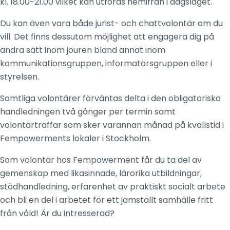
kl. 18.00-21.00 vilket kan utföras hemifrån i dagsläget.
Du kan även vara både jurist- och chattvolontär om du
vill. Det finns dessutom möjlighet att engagera dig på
andra sätt inom jouren bland annat inom
kommunikationsgruppen, informatörsgruppen eller i
styrelsen.
Samtliga volontärer förväntas delta i den obligatoriska
handledningen två gånger per termin samt
volontärträffar som sker varannan månad på kvällstid i
Fempowerments lokaler i Stockholm.
Som volontär hos Fempowerment får du ta del av
gemenskap med likasinnade, lärorika utbildningar,
stödhandledning, erfarenhet av praktiskt socialt arbete
och bli en del i arbetet för ett jämställt samhälle fritt
från våld! Är du intresserad?