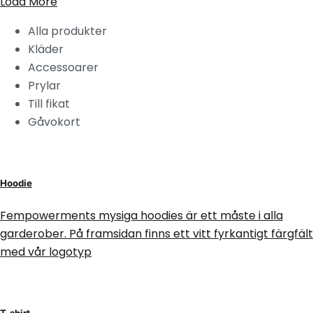
Load More
Alla produkter
Kläder
Accessoarer
Prylar
Till fikat
Gåvokort
Hoodie
Fempowerments mysiga hoodies är ett måste i alla
garderober. På framsidan finns ett vitt fyrkantigt färgfält
med vår logotyp
T-shirt