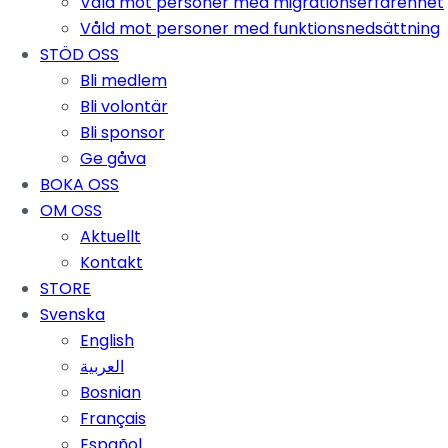
Våld mot personer med migrationserfarenhet
Våld mot personer med funktionsnedsättning
STÖD OSS
Bli medlem
Bli volontär
Bli sponsor
Ge gåva
BOKA OSS
OM OSS
Aktuellt
Kontakt
STORE
Svenska
English
العربية
Bosnian
Français
Español