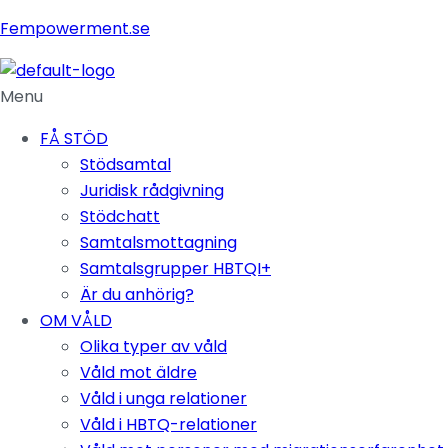
Fempowerment.se
Menu
FÅ STÖD
Stödsamtal
Juridisk rådgivning
Stödchatt
Samtalsmottagning
Samtalsgrupper HBTQI+
Är du anhörig?
OM VÅLD
Olika typer av våld
Våld mot äldre
Våld i unga relationer
Våld i HBTQ-relationer