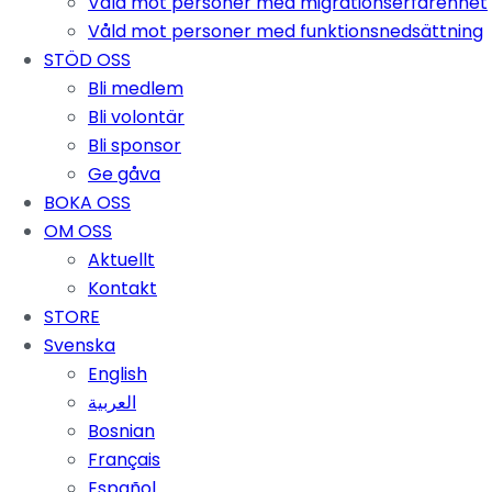
Våld mot personer med migrationserfarenhet
Våld mot personer med funktionsnedsättning
STÖD OSS
Bli medlem
Bli volontär
Bli sponsor
Ge gåva
BOKA OSS
OM OSS
Aktuellt
Kontakt
STORE
Svenska
English
العربية
Bosnian
Français
Español