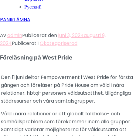
Русский
PANIKLÄMNA
Av
admin
Publicerat den
juni 3, 2024
augusti 9,
2024
Publicerat i
Okategoriserad
Föreläsning på West Pride
Den 11 juni deltar Fempowerment i West Pride för första
gången och föreläser på Pride House om våld i nära
relationer, hbtqi-personers våldsutsatthet, tillgängliga
stödresurser och våra samtalsgrupper.
Våld i nära relationer är ett globalt folkhälso- och
samhällsproblem som förekommer inom alla grupper.
Samtidigt varierar möjligheterna för våldsutsatta att