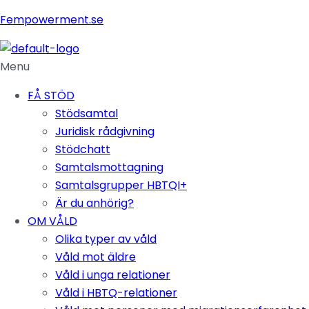
Fempowerment.se
Menu
FÅ STÖD
Stödsamtal
Juridisk rådgivning
Stödchatt
Samtalsmottagning
Samtalsgrupper HBTQI+
Är du anhörig?
OM VÅLD
Olika typer av våld
Våld mot äldre
Våld i unga relationer
Våld i HBTQ-relationer