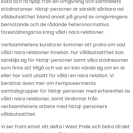
söka och få hjälp från sin omgivning och samhällets
stödinstanser. Hbtqi-personer är särskilt sårbara vid
våldsutsatthet bland annat på grund av omgivningens
bemötande och de rådande heteronormativa
föreställningarna kring våld i nära relationer.
Verksamhetens kuratorer kommer att prata om vad
våld i nära relationer innebär, hur våldsutsatthet kan
särskilja sig för hbtqi-personer samt vilka stödresurser
som finns att tillgå och var en kan vända sig om en är
eller har varit utsatt för våld i en nära relation. Vi
berättar även mer om Fempowerments
samtalsgrupper för hbtqi-personer med erfarenhet av
våld i nära relationer, samt lärdomar från
verksamhetens arbete med hbtqi-personers
våldsutsatthet.
Vi ser fram emot att delta i West Pride och bidra till det